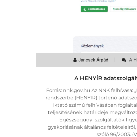
A
A H
Jancsek Árpád
HEN
Adat
Új
A HENYÍR adatszolgálta
Hatá
2024
Bej
Forrás: nnk.gov.hu Az NNK felhívása:
rendszerbe (HENYIR) történő adatszo
iktató számú felhívásában foglalta
teljesítésének határideje megváltozott
Egészségügyi szolgáltatók figy
gyakorlásának általános feltételeiről
szóló 96/2003. (VI