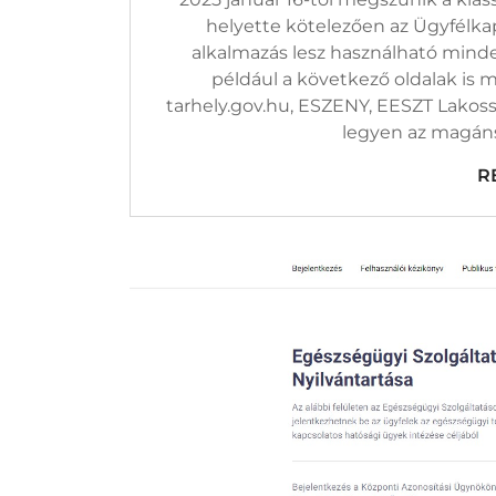
helyette kötelezően az Ügyfélkap
alkalmazás lesz használható minde
például a következő oldalak is 
tarhely.gov.hu, ESZENY, EESZT Lakossá
legyen az magáns
R