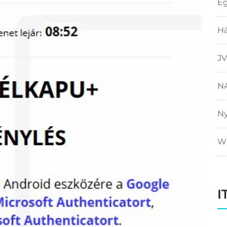
E
Há
JV
N
N
W
I