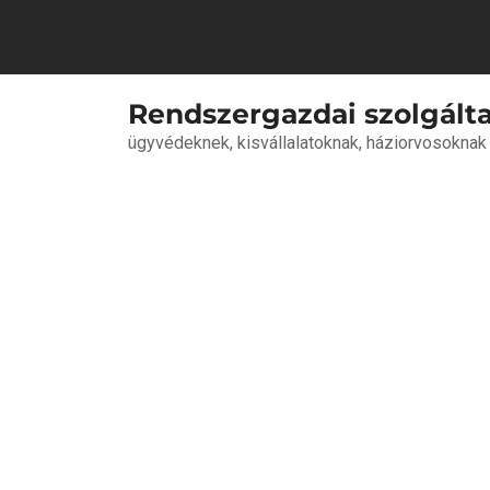
Skip
to
content
Rendszergazdai szolgált
ügyvédeknek, kisvállalatoknak, háziorvosoknak