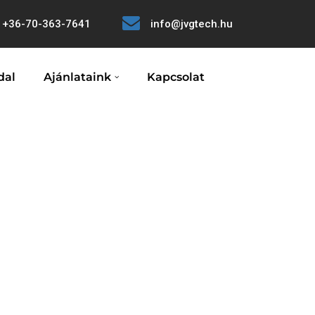
+36-70-363-7641
info@jvgtech.hu
dal
Ajánlataink
Kapcsolat