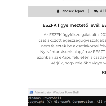
ESZ
A H
Jancsek Árpád
Figy
Levé
EES
ESZFK figyelmeztető levél: 
Műs
Csa
Bef
Az ESZFK ügyfélszolgálat által 20
Bej
csatlakozott egészségügyi szolgált
nem fejezték be a csatlakozási fol
Nyilvántartásunk alapján az EESZT-
azonban az eKapu felületén a csatlako
Kérjük, hogy mielőbb vigye vé
R