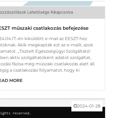
FK
ozzászólások Lehetősége Kikapcsolva
elmeztető
l:
ZT
EESZT műszaki csatlakozás befejezése
zaki
tlakozás
ejezése
24.04.17.-én kiküldött e-mail az EESZT-hez
egyzéshez
atóknak. Akik megkapták ezt az e-mailt, azok
yamatot. „Tisztelt Egészségügyi Szolgáltató!
ben aktív szolgáltatóként adatot szolgáltat,
zási fázisa még műszaki csatlakozás alatt áll.
gig a csatlakozási folyamatot, hogy ki
EAD MORE
2024-01-28