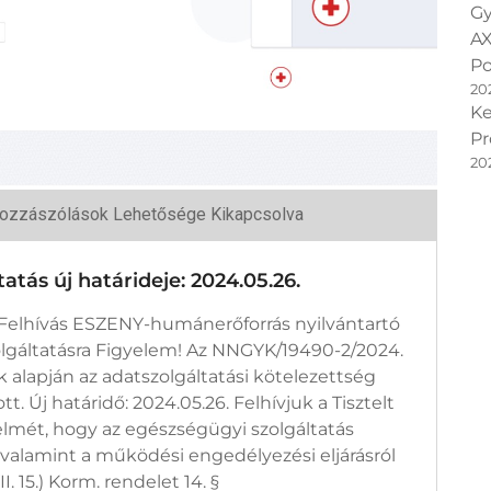
Gy
AX
Po
20
Ke
Pr
20
ozzászólások Lehetősége Kikapcsolva
YÍR
szolgáltatás
tás új határideje: 2024.05.26.
rideje:
.05.26.
egyzéshez
 „Felhívás ESZENY-humánerőforrás nyilvántartó
lgáltatásra Figyelem! Az NNGYK/19490-2/2024.
k alapján az adatszolgáltatási kötelezettség
. Új határidő: 2024.05.26. Felhívjuk a Tisztelt
elmét, hogy az egészségügyi szolgáltatás
, valamint a működési engedélyezési eljárásról
I. 15.) Korm. rendelet 14. §