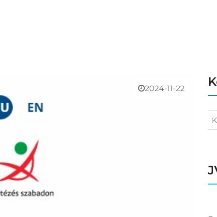
K
2024-11-22
J