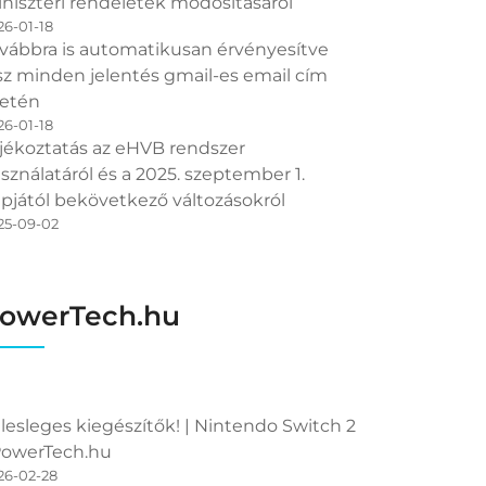
niszteri rendeletek módosításáról
26-01-18
vábbra is automatikusan érvényesítve
sz minden jelentés gmail-es email cím
etén
26-01-18
jékoztatás az eHVB rendszer
sználatáról és a 2025. szeptember 1.
pjától bekövetkező változásokról
25-09-02
owerTech.hu
lesleges kiegészítők! | Nintendo Switch 2
PowerTech.hu
26-02-28