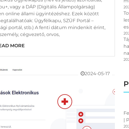
mi
u+, vagy a DÁP (Digitális Állampolgárság)
20
To
n online állami ügyintézéshez. Ezek között
le
megtalálhatóak: Ügyfélkapu, SZÜF Portál –
es
gi portál, stb.) A fenti dátum mindenkit érint,
20
zemély, cégvezető, orvos,
Tá
EAD MORE
ha
na
20
2024-05-17
P
Fe
| 
20