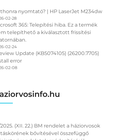
thonra nyomtató? | HP LaserJet M234dw
26-02-28
crosoft 365: Telepítési hiba. Ez a termék
m telepíthető a kiválasztott frissítési
atornában.
26-02-24
eview Update (KB5074105) (26200.7705)
stall error
26-02-08
aziorvosinfo.hu
/2025. (XII. 22.) BM rendelet a háziorvosok
táskörének bővítésével összefüggő