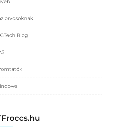
gyéb
ziorvosoknak
GTech Blog
AS
yomtatók
indows
TFroccs.hu