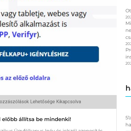
Ot
20
Mi
ne
cs
20
Pr
in
20
h
élkapu+:
ozzászólások Lehetősége Kikapcsolva
l
bb
sa
51
 előbb állítsa be mindenki!
ha
enki!
egyzéshez
zikus Ügyfélkapus (név és jelszó) azonosítás,