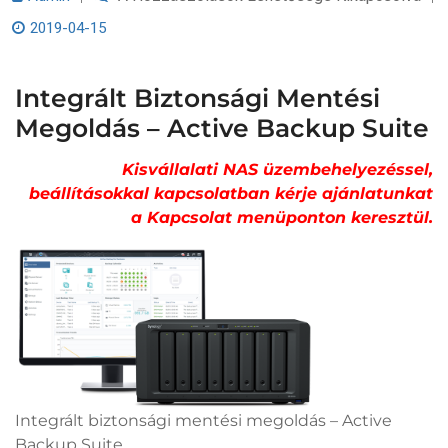
Biztonsági
Mentési
2019-04-15
Megoldás
–
Active
Backup
Integrált Biztonsági Mentési
Suite
Megoldás – Active Backup Suite
Bejegyzéshez
Kisvállalati NAS üzembehelyezéssel,
beállításokkal kapcsolatban kérje ajánlatunkat
a Kapcsolat menüponton keresztül.
Integrált biztonsági mentési megoldás – Active
Backup Suite