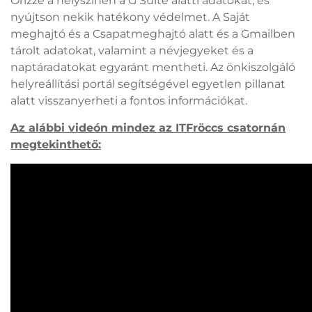
Őrizze a helyszínen a G Suite alatti adatokat, és
nyújtson nekik hatékony védelmet. A Saját
meghajtó és a Csapatmeghajtó alatt és a Gmailben
tárolt adatokat, valamint a névjegyeket és a
naptáradatokat egyaránt mentheti. Az önkiszolgáló
helyreállítási portál segítségével egyetlen pillanat
alatt visszanyerheti a fontos információkat.
Az alábbi videón mindez az ITFröccs csatornán
megtekinthető: