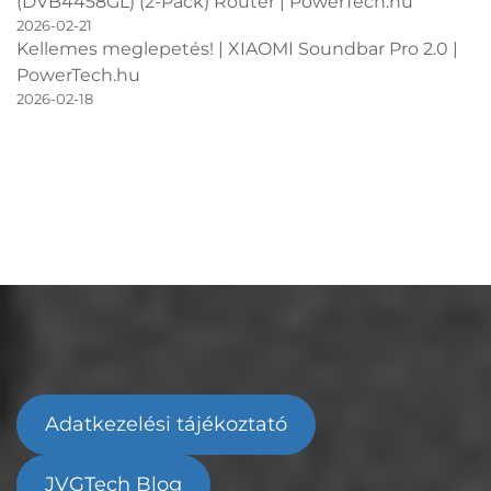
(DVB4458GL) (2-Pack) Router | PowerTech.hu
2026-02-21
Kellemes meglepetés! | XIAOMI Soundbar Pro 2.0 |
PowerTech.hu
2026-02-18
Adatkezelési tájékoztató
JVGTech Blog