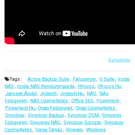
Synology
Tags :
Active Backup Suite
,
Fájlszerver
,
G Suite
,
Irodai
NAS
,
Irodai NAS Rendszergazda
,
Itfroccs
,
Itfroccs.hu
,
Jancsek Árpád
,
Jvgtech
,
Jvgtech.hu
,
NAS
,
NAs
Felügyelet
,
NAS Üzemeltetés
,
Office 365
,
Powertech
,
Powertech.hu
,
Qnap Felügyelet
,
Qnap Üzemeltetés
,
Synology
,
Synology Backup
,
Synology DSM
,
Synology
Felügyelet
,
Synology NAS
,
Synology Sorozat
,
Synology
Üzemeltetés
,
Varga Tamás
,
Vmware
,
Windows