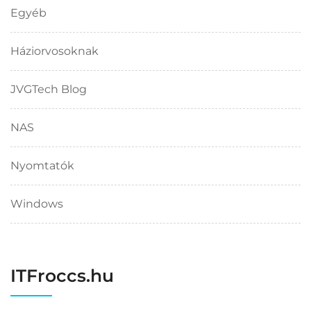
Egyéb
Háziorvosoknak
JVGTech Blog
NAS
Nyomtatók
Windows
ITFroccs.hu