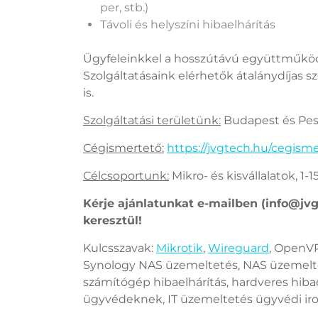
per, stb.)
Távoli és helyszíni hibaelhárítás
Ügyfeleinkkel a hosszútávú együttműködé
Szolgáltatásaink elérhetők átalánydíjas s
is.
Szolgáltatási területünk:
Budapest és Pe
Cégismertető:
https://jvgtech.hu/cegisme
Célcsoportunk:
Mikro- és kisvállalatok, 1-15
Kérje ajánlatunkat e-mailben (info@jv
keresztül!
Kulcsszavak:
Mikrotik
,
Wireguard
, OpenV
Synology NAS üzemeltetés, NAS üzemeltet
számítógép hibaelhárítás, hardveres hibae
ügyvédeknek, IT üzemeltetés ügyvédi i