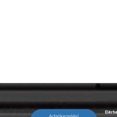
Elérh
Adatkezelési