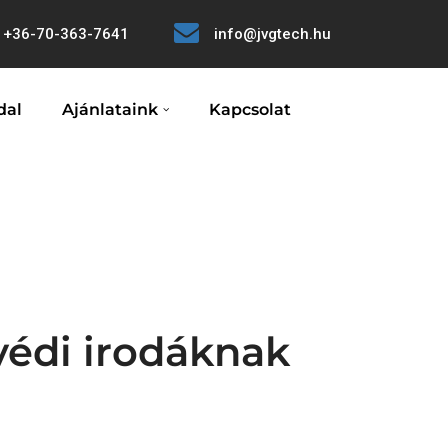
+36-70-363-7641
info@jvgtech.hu
dal
Ajánlataink
Kapcsolat
védi irodáknak