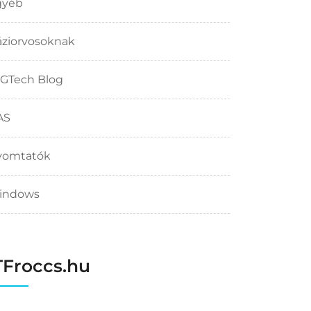
gyéb
ziorvosoknak
GTech Blog
AS
yomtatók
indows
TFroccs.hu