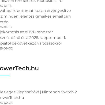
niszteri rendeletek módosításáról
26-01-18
vábbra is automatikusan érvényesítve
sz minden jelentés gmail-es email cím
etén
26-01-18
jékoztatás az eHVB rendszer
sználatáról és a 2025. szeptember 1.
pjától bekövetkező változásokról
25-09-02
owerTech.hu
lesleges kiegészítők! | Nintendo Switch 2
PowerTech.hu
26-02-28