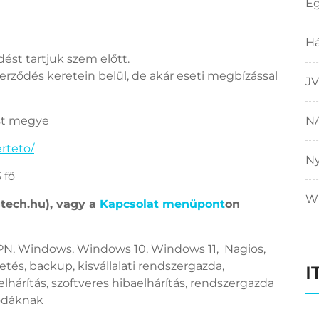
E
Há
st tartjuk szem előtt.
zerződés keretein belül, de akár eseti megbízással
JV
st megye
N
rteto/
N
 fő
W
gtech.hu), vagy a
Kapcsolat menüpont
on
PN, Windows, Windows 10, Windows 11, Nagios,
és, backup, kisvállalati rendszergazda,
I
lhárítás, szoftveres hibaelhárítás, rendszergazda
rodáknak