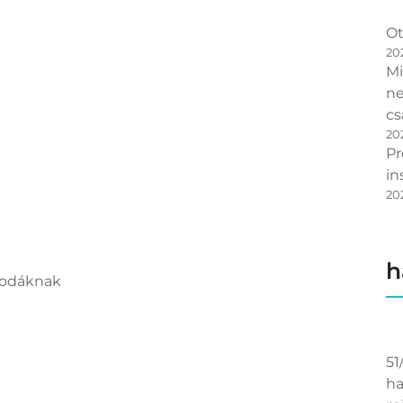
Ot
20
Mi
ne
cs
20
Pr
in
20
h
irodáknak
51
ha