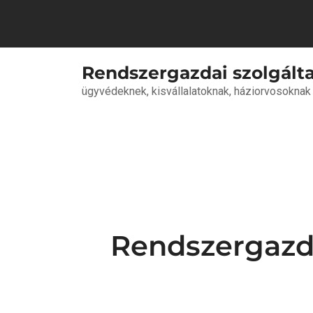
Skip
to
content
Rendszergazdai szolgált
ügyvédeknek, kisvállalatoknak, háziorvosoknak
Rendszergazda