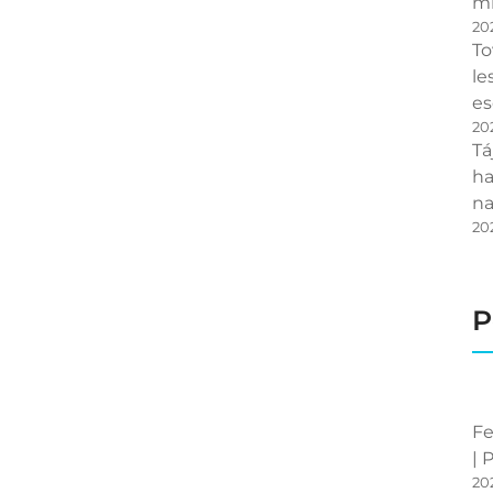
mi
20
To
le
es
20
Tá
ha
na
20
P
Fe
| 
20