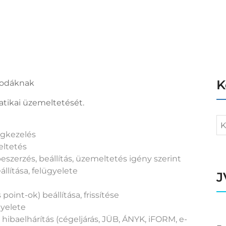
K
irodáknak
matikai üzemeltetését.
ágkezelés
eltetés
eszerzés, beállítás, üzemeltetés igény szerint
llítása, felügyelete
J
point-ok) beállítása, frissítése
gyelete
ibaelhárítás (cégeljárás, JÜB, ÁNYK, iFORM, e-