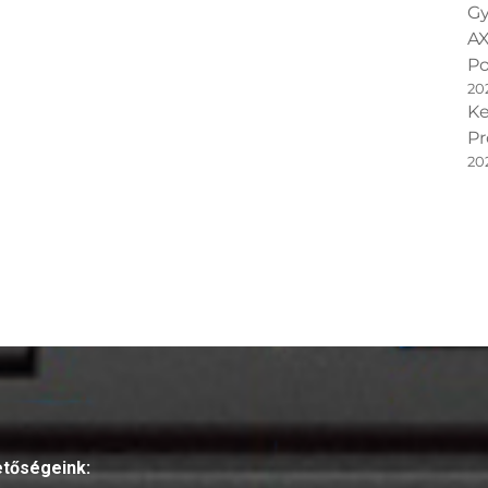
Gy
AX
Po
20
Ke
Pr
20
etőségeink: