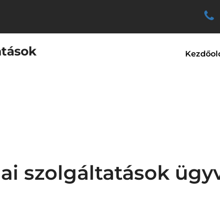
atások
Kezdőol
i szolgáltatások ügy