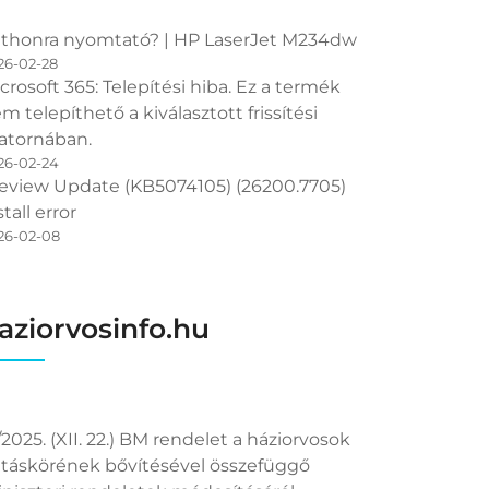
thonra nyomtató? | HP LaserJet M234dw
26-02-28
crosoft 365: Telepítési hiba. Ez a termék
m telepíthető a kiválasztott frissítési
atornában.
26-02-24
eview Update (KB5074105) (26200.7705)
stall error
26-02-08
aziorvosinfo.hu
/2025. (XII. 22.) BM rendelet a háziorvosok
táskörének bővítésével összefüggő