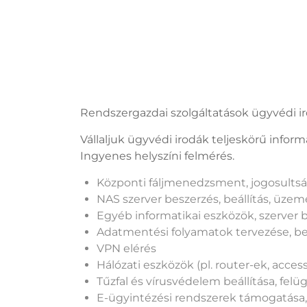
Rendszergazdai szolgáltatások ügyvédi 
Vállaljuk ügyvédi irodák teljeskörű infor
Ingyenes helyszíni felmérés.
Központi fáljmenedzsment, jogosults
NAS szerver beszerzés, beállítás, üzem
Egyéb informatikai eszközök, szerver b
Adatmentési folyamatok tervezése, beá
VPN elérés
Hálózati eszközök (pl. router-ek, access 
Tűzfal és vírusvédelem beállítása, felü
E-ügyintézési rendszerek támogatása, h