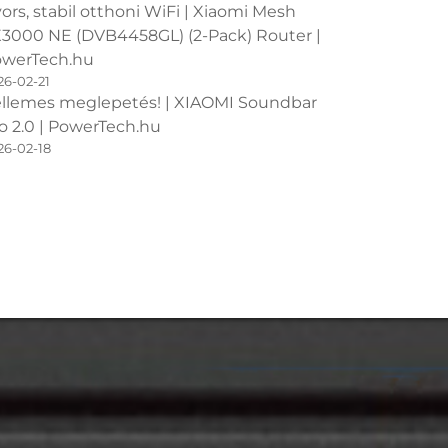
ors, stabil otthoni WiFi | Xiaomi Mesh
3000 NE (DVB4458GL) (2-Pack) Router |
werTech.hu
26-02-21
llemes meglepetés! | XIAOMI Soundbar
o 2.0 | PowerTech.hu
26-02-18