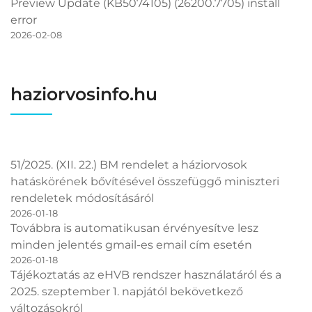
Preview Update (KB5074105) (26200.7705) install
error
2026-02-08
haziorvosinfo.hu
51/2025. (XII. 22.) BM rendelet a háziorvosok
hatáskörének bővítésével összefüggő miniszteri
rendeletek módosításáról
2026-01-18
Továbbra is automatikusan érvényesítve lesz
minden jelentés gmail-es email cím esetén
2026-01-18
Tájékoztatás az eHVB rendszer használatáról és a
2025. szeptember 1. napjától bekövetkező
változásokról