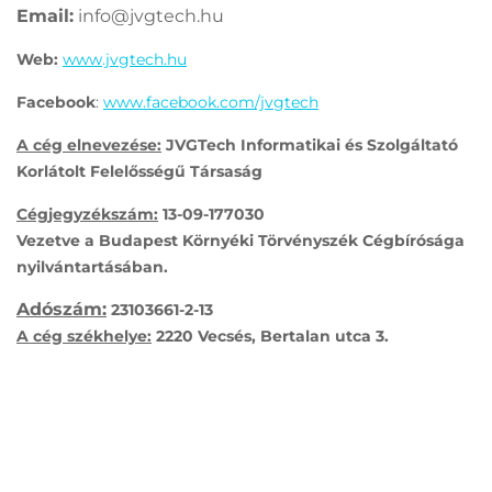
Email:
info@jvgtech.hu
Web:
www.jvgtech.hu
Facebook
:
www.facebook.com/jvgtech
A cég elnevezése:
JVGTech Informatikai és Szolgáltató
Korlátolt Felelősségű Társaság
Cégjegyzékszám:
13-09-177030
Vezetve a Budapest Környéki Törvényszék Cégbírósága
nyilvántartásában.
Adószám:
23103661-2-13
A cég székhelye:
2220 Vecsés, Bertalan utca 3.