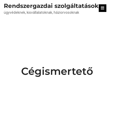
content
Rendszergazdai szolgáltatások
ügyvédeknek, kisvállalatoknak, háziorvosoknak
Cégismertető