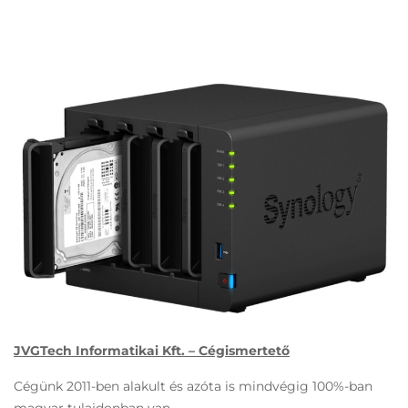
JVGTech Informatikai Kft. – Cégismertető
Cégünk 2011-ben alakult és azóta is mindvégig 100%-ban
magyar tulajdonban van.