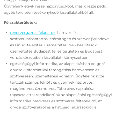
Ügyfeleink egyik része háziorvosokból, másik része pedig
egyéb területen tevékenykedő kisvállalatokból áll.
Fő szakterületek:
rendszergazdai feladatok
, hardver- és
szoftverkarbantartás, számítógép és szerver (Windows
és Linux) telepítés, üzemeltetés, NAS beállítások,
üzemeltetés Budapest teljes területén és Budapest
vonzáskörzetében kisvállalati környezetben
egészségügyi informatika, az alapellátásban dolgozó
orvosok informatikai támogatása hardveresen és
szoftveresen, üzemeltetési vonalon. Ügyfeleink közé
tartozik számos felnőtt és gyermek háziorvos,
magánorvos, üzemorvos. Több éves naprakész
tapasztalattal rendelkezünk az alapellátási egészségügyi
informatika hardveres és szoftveres feltételeiről, az
orvosi szoftverekről és a hatósági előírásokról is.