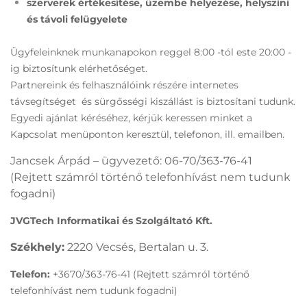
szerverek értékesítése, üzembe helyezése, helyszíni
és távoli felügyelete
Ügyfeleinknek munkanapokon reggel 8:00 -tól este 20:00 -
ig biztosítunk elérhetőséget.
Partnereink és felhasználóink részére internetes
távsegítséget és sürgősségi kiszállást is biztosítani tudunk.
Egyedi ajánlat kéréséhez, kérjük keressen minket a
Kapcsolat menüponton keresztül, telefonon, ill. emailben.
Jancsek Árpád – ügyvezető: 06-70/363-76-41
(Rejtett számról történő telefonhívást nem tudunk
fogadni)
JVGTech Informatikai és Szolgáltató Kft.
Székhely:
2220 Vecsés, Bertalan u. 3.
Telefon:
+3670/363-76-41 (Rejtett számról történő
telefonhívást nem tudunk fogadni)