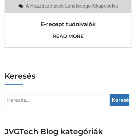
E-
A Hozzászólások Lehetősége Kikapcsolva
Recept
Tudnivalók
Bejegyzéshez
E-recept tudnivalók
READ MORE
Keresés
JVGTech Blog kategóriák