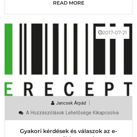
READ MORE
2017-07-21
Jancsek Árpád
Gyakori
A Hozzászólások Lehetősége Kikapcsolva
Kérdések
És
Válaszok
Gyakori kérdések és válaszok az e-
Az
E-