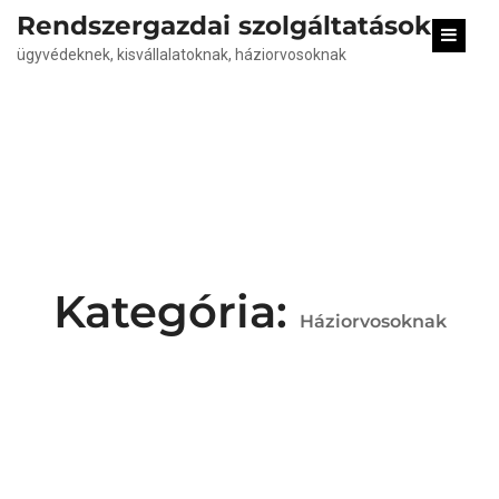
content
Rendszergazdai szolgáltatások
ügyvédeknek, kisvállalatoknak, háziorvosoknak
Kategória:
Háziorvosoknak