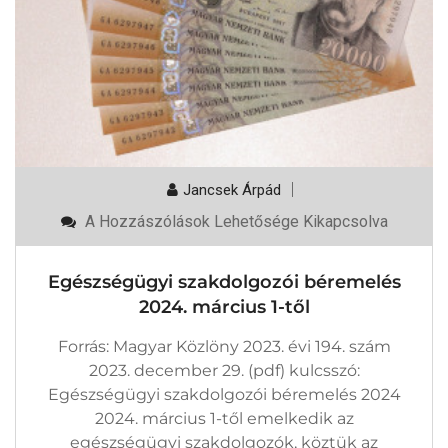
Jancsek Árpád
Egészségügyi
A Hozzászólások Lehetősége Kikapcsolva
Szakdolgozói
Béremelés
2024.
Egészségügyi szakdolgozói béremelés
Március
1-
2024. március 1-től
Től
Bejegyzéshez
Forrás: Magyar Közlöny 2023. évi 194. szám
2023. december 29. (pdf) kulcsszó:
Egészségügyi szakdolgozói béremelés 2024
2024. március 1-től emelkedik az
egészségügyi szakdolgozók, köztük az