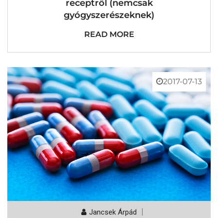
receptről (nemcsak
Receptről
gyógyszerészeknek)
(nemcsak
Gyógyszerészeknek)
Bejegyzéshez
READ MORE
2017-07-13
Jancsek Árpád