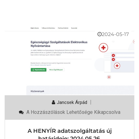
2024-05-17
Jancsek Árpád
A
A Hozzászólások Lehetősége Kikapcsolva
HENYÍR
Adatszolgáltatás
Új
A HENYÍR adatszolgáltatás új
Határideje:
2024.05.26.
határideje: 2024.05.26.