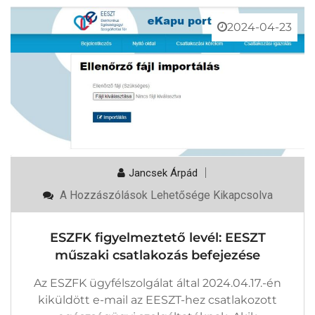
2024-04-23
Jancsek Árpád
ESZFK
A Hozzászólások Lehetősége Kikapcsolva
Figyelmeztető
Levél:
EESZT
ESZFK figyelmeztető levél: EESZT
Műszaki
Csatlakozás
műszaki csatlakozás befejezése
Befejezése
Bejegyzéshez
Az ESZFK ügyfélszolgálat által 2024.04.17.-én
kiküldött e-mail az EESZT-hez csatlakozott