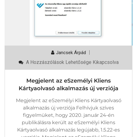
Jancsek Árpád
Megjelent
A Hozzászólások Lehetősége Kikapcsolva
Az
ESzemélyi
Kliens
Megjelent az eSzemélyi Kliens
Kártyaolvasó
Alkalmazás
Kártyaolvasó alkalmazás új verziója
Új
Verziója
Megjelent az eSzemélyi Kliens Kártyaolvasó
Bejegyzéshez
alkalmazás új verziója Felhívjuk szíves
figyelmüket, hogy 2020. január 24-én
publikálásra került az eSzemélyi Kliens
Kártyaolvasó alkalmazás legújabb, 1.5.22-es