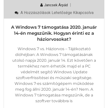
Jancsek Árpád
A
A Hozzászólások Lehetősége Kikapcsolva
Windows
7
Támogatása
A Windows 7 támogatása 2020. január
2020.
Január
14-én megszűnik. Hogyan érinti ez a
14-
háziorvosokat?
Én
Megszűnik.
Hogyan
Windows 7 vs. Háziorvos – Tájékoztató
Érinti
dióhéjban: A Windows 7 támogatásának
Ez
A
utolsó napja 2020. január 14. Ezt követően a
Háziorvosokat?
termékhez nem érhetők majd el a PC
Bejegyzéshez
védelmét segítő Windows Update
szoftverfrissítései és műszaki segítsége.
Windows 7-es számítógépem működése
meg fog állni 2020. január 14-én? Nem. A
Windows 7 támogatása megszűnik, de a
szoftver továbbra is