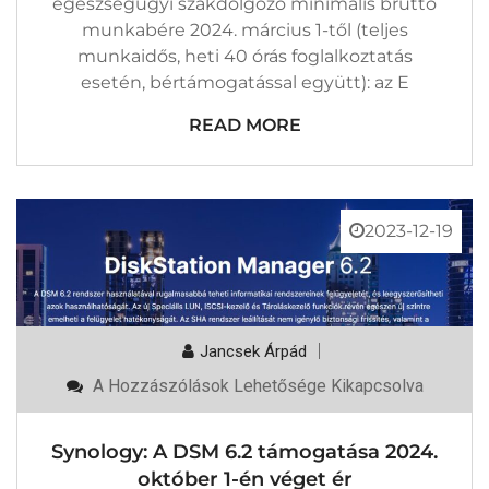
egészségügyi szakdolgozó minimális bruttó
munkabére 2024. március 1-től (teljes
munkaidős, heti 40 órás foglalkoztatás
esetén, bértámogatással együtt): az E
READ MORE
2023-12-19
Jancsek Árpád
Synology:
A Hozzászólások Lehetősége Kikapcsolva
A
DSM
6.2
Synology: A DSM 6.2 támogatása 2024.
Támogatása
2024.
október 1-én véget ér