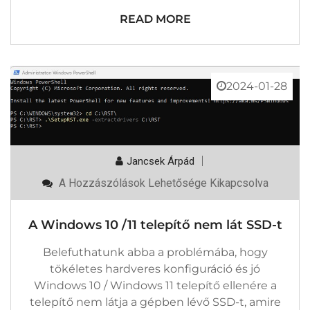
READ MORE
2024-01-28
Jancsek Árpád
A
A Hozzászólások Lehetősége Kikapcsolva
Windows
10
/11
A Windows 10 /11 telepítő nem lát SSD-t
Telepítő
Nem
Lát
Belefuthatunk abba a problémába, hogy
SSD-
tökéletes hardveres konfiguráció és jó
T
Bejegyzéshez
Windows 10 / Windows 11 telepítő ellenére a
telepítő nem látja a gépben lévő SSD-t, amire