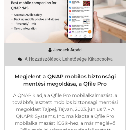
Jancsek Árpád
Megjelent
A Hozzászólások Lehetősége Kikapcsolva
A
QNAP
Mobilos
Megjelent a QNAP mobilos biztonsági
Biztonsági
Mentési
mentési megoldása, a Qfile Pro
Megoldása,
A
A QNAP kiadja a Qfile Pro mobilalkalmazást, a
Qfile
Pro
továbbfejlesztett mobilos biztonsági mentési
Bejegyzéshez
megoldást Tajpej, Tajvan, 2023. június 7. – A
QNAP® Systems, Inc. ma kiadta a Qfile Pro
mobilalkalmazást iOS®-hez, a már meglévő