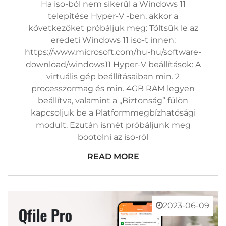
Ben
Ha iso-ból nem sikerül a Windows 11
Bejegyzéshez
telepítése Hyper-V -ben, akkor a
következőket próbáljuk meg: Töltsük le az
eredeti Windows 11 iso-t innen:
https://www.microsoft.com/hu-hu/software-
download/windows11 Hyper-V beállítások: A
virtuális gép beállításaiban min. 2
processzormag és min. 4GB RAM legyen
beállítva, valamint a „Biztonság” fülön
kapcsoljuk be a Platformmegbízhatósági
modult. Ezután ismét próbáljunk meg
bootolni az iso-ról
READ MORE
2023-06-09