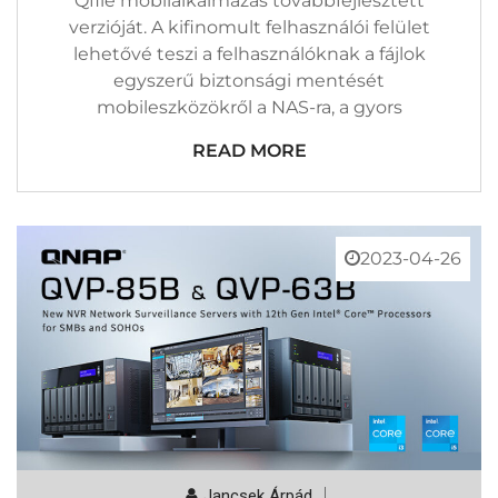
Qfile mobilalkalmazás továbbfejlesztett
verzióját. A kifinomult felhasználói felület
lehetővé teszi a felhasználóknak a fájlok
egyszerű biztonsági mentését
mobileszközökről a NAS-ra, a gyors
READ MORE
2023-04-26
Jancsek Árpád