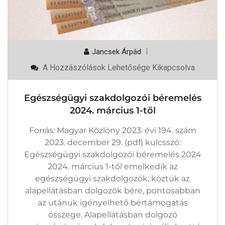
Jancsek Árpád
Egészségügyi
A Hozzászólások Lehetősége Kikapcsolva
Szakdolgozói
Béremelés
2024.
Egészségügyi szakdolgozói béremelés
Március
1-
2024. március 1-től
Től
Bejegyzéshez
Forrás: Magyar Közlöny 2023. évi 194. szám
2023. december 29. (pdf) kulcsszó:
Egészségügyi szakdolgozói béremelés 2024
2024. március 1-től emelkedik az
egészségügyi szakdolgozók, köztük az
alapellátásban dolgozók bére, pontosabban
az utánuk igényelhető bértámogatás
összege. Alapellátásban dolgozó