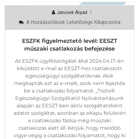
Jancsek Árpád
ESZFK
A Hozzászólások Lehetősége Kikapcsolva
Figyelmeztető
Levél:
EESZT
ESZFK figyelmeztető levél: EESZT
Műszaki
Csatlakozás
műszaki csatlakozás befejezése
Befejezése
Bejegyzéshez
Az ESZFK ügyfélszolgálat által 2024.04.17.-én
kiküldött e-mail az EESZT-hez csatlakozott
egészségügyi szolgáltatóknak. Akik
megkapták ezt az e-mailt, azok nem fejezték
be a csatlakozási folyamatot. „Tisztelt
Egészségügyi Szolgáltató! Nyilvántartásunk
alapján az EESZT-ben aktív szolgáltatóként
adatot szolgáltat, azonban az eKapu felületén
a csatlakozási fázisa még műszaki
csatlakozás alatt áll. Kérjük, hogy mielőbb
vigye végig a csatlakozási folyamatot, hogy ki