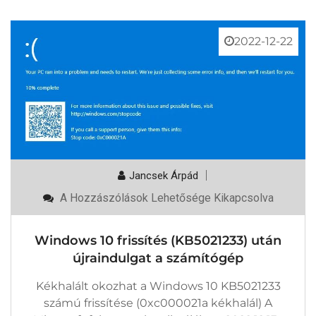
2022-12-22
Jancsek Árpád
Windows
A Hozzászólások Lehetősége Kikapcsolva
10
Frissítés
(KB5021233)
Windows 10 frissítés (KB5021233) után
Után
Újraindulgat
újraindulgat a számítógép
A
Számítógép
Kékhalált okozhat a Windows 10 KB5021233
Bejegyzéshez
számú frissítése (0xc000021a kékhalál) A