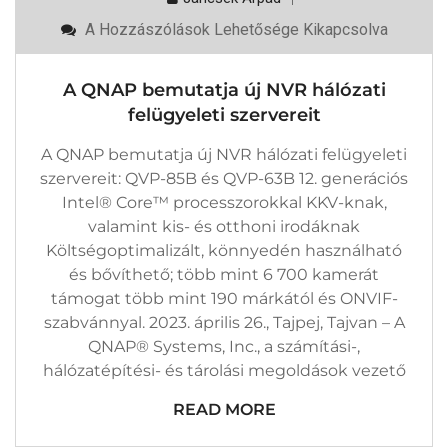
A
A Hozzászólások Lehetősége Kikapcsolva
QNAP
Bemutatja
Új
A QNAP bemutatja új NVR hálózati
NVR
Hálózati
felügyeleti szervereit
Felügyeleti
Szervereit
A QNAP bemutatja új NVR hálózati felügyeleti
Bejegyzéshez
szervereit: QVP-85B és QVP-63B 12. generációs
Intel® Core™ processzorokkal KKV-knak,
valamint kis- és otthoni irodáknak
Költségoptimalizált, könnyedén használható
és bővíthető; több mint 6 700 kamerát
támogat több mint 190 márkától és ONVIF-
szabvánnyal. 2023. április 26., Tajpej, Tajvan – A
QNAP® Systems, Inc., a számítási-,
hálózatépítési- és tárolási megoldások vezető
READ MORE