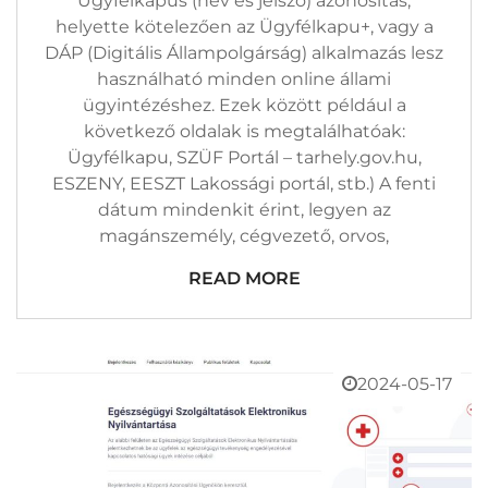
Ügyfélkapus (név és jelszó) azonosítás,
helyette kötelezően az Ügyfélkapu+, vagy a
DÁP (Digitális Állampolgárság) alkalmazás lesz
használható minden online állami
ügyintézéshez. Ezek között például a
következő oldalak is megtalálhatóak:
Ügyfélkapu, SZÜF Portál – tarhely.gov.hu,
ESZENY, EESZT Lakossági portál, stb.) A fenti
dátum mindenkit érint, legyen az
magánszemély, cégvezető, orvos,
READ MORE
2024-05-17