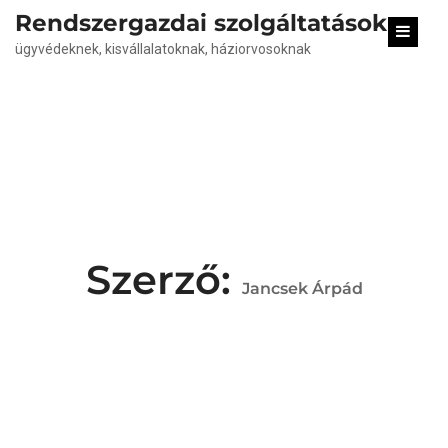
content
Rendszergazdai szolgáltatások
ügyvédeknek, kisvállalatoknak, háziorvosoknak
Szerző:
Jancsek Árpád