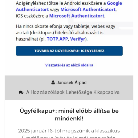
Jancsek Árpád
Ügyfélkapu+:
A Hozzászólások Lehetősége Kikapcsolva
Minél
Előbb
Állítsa
Ügyfélkapu+: minél előbb állítsa be
Be
Mindenki!
mindenki!
Bejegyzéshez
2025 január 16-tól megszűnik a klasszikus