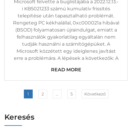
Microsoft felvette a buglistájába a 2022.12.13.-
i KB5021233 számú kumulatív frissítés
telepítése után tapasztalható problémát.
Rengeteg PC kékhalállal, 0xc000021a hibával
(BSOD) folyamatosan újraindulgat, emiatt a
felhasználók gyakorlatilag egyáltalán nem
tudják használni a számítógépüket. A
Microsoft közzétett egy ideiglenes javítást
erre a problémára. A lépések a következők: A
READ MORE
1
2
…
5
Következő
Keresés