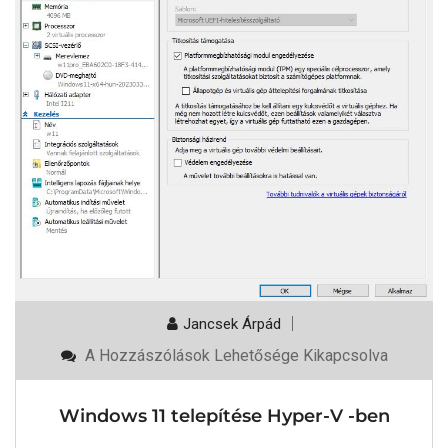
Jancsek Árpád
Windows
A Hozzászólások Lehetősége Kikapcsolva
11
Telepítése
Hyper-
Windows 11 telepítése Hyper-V -ben
V
-