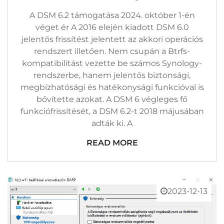
Október
1-
A DSM 6.2 támogatása 2024. október 1-én
Én
Véget
véget ér A 2016 elején kiadott DSM 6.0
Ér
jelentős frissítést jelentett az akkori operációs
Bejegyzéshez
rendszert illetően. Nem csupán a Btrfs-
kompatibilitást vezette be számos Synology-
rendszerbe, hanem jelentős biztonsági,
megbízhatósági és hatékonysági funkcióval is
bővítette azokat. A DSM 6 végleges fő
funkciófrissítését, a DSM 6.2-t 2018 májusában
adták ki. A
READ MORE
2023-12-13