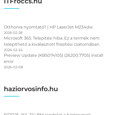
ITFroccs.hu
Otthonra nyomtató? | HP LaserJet M234dw
2026-02-28
Microsoft 365: Telepítési hiba. Ez a termék nem
telepíthető a kiválasztott frissítési csatornában.
2026-02-24
Preview Update (KB5074105) (26200.7705) install
error
2026-02-08
haziorvosinfo.hu
51/2025. (XII. 22.) BM rendelet a háziorvosok