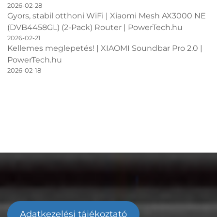
2026-02-28
Gyors, stabil otthoni WiFi | Xiaomi Mesh AX3000 NE
(DVB4458GL) (2-Pack) Router | PowerTech.hu
2026-02-21
Kellemes meglepetés! | XIAOMI Soundbar Pro 2.0 |
PowerTech.hu
2026-02-18
Adatkezelési tájékoztató