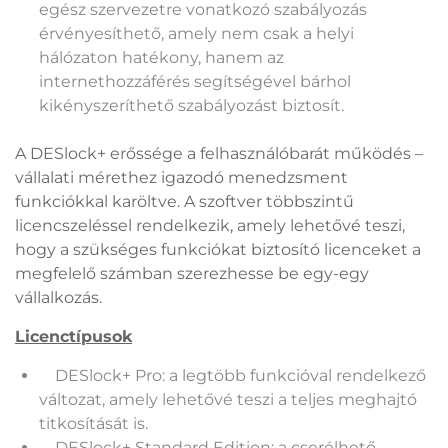
egész szervezetre vonatkozó szabályozás
érvényesíthető, amely nem csak a helyi
hálózaton hatékony, hanem az
internethozzáférés segítségével bárhol
kikényszeríthető szabályozást biztosít.
A DESlock+ erőssége a felhasználóbarát működés –
vállalati mérethez igazodó menedzsment
funkciókkal karöltve. A szoftver többszintű
licencszeléssel rendelkezik, amely lehetővé teszi,
hogy a szükséges funkciókat biztosító licenceket a
megfelelő számban szerezhesse be egy-egy
vállalkozás.
Licenctípusok
DESlock+ Pro: a legtöbb funkcióval rendelkező
változat, amely lehetővé teszi a teljes meghajtó
titkosítását is.
DESlock+ Standard Edition: a cserélhető