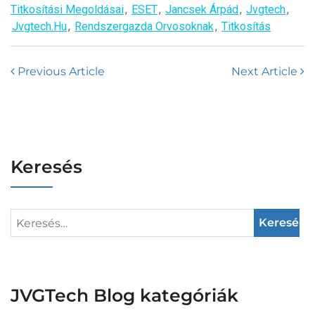
Titkosítási Megoldásai
,
ESET
,
Jancsek Árpád
,
Jvgtech
,
Jvgtech.hu
,
Rendszergazda Orvosoknak
,
Titkosítás
Previous Article
Next Article
Keresés
JVGTech Blog kategóriák