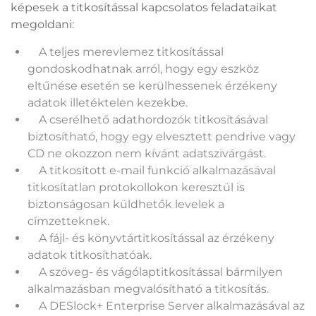
képesek a titkosítással kapcsolatos feladataikat
megoldani:
A teljes merevlemez titkosítással
gondoskodhatnak arról, hogy egy eszköz
eltűnése esetén se kerülhessenek érzékeny
adatok illetéktelen kezekbe.
A cserélhető adathordozók titkosításával
biztosítható, hogy egy elvesztett pendrive vagy
CD ne okozzon nem kívánt adatszivárgást.
A titkosított e-mail funkció alkalmazásával
titkosítatlan protokollokon keresztül is
biztonságosan küldhetők levelek a
címzetteknek.
A fájl- és könyvtártitkosítással az érzékeny
adatok titkosíthatóak.
A szöveg- és vágólaptitkosítással bármilyen
alkalmazásban megvalósítható a titkosítás.
A DESlock+ Enterprise Server alkalmazásával az