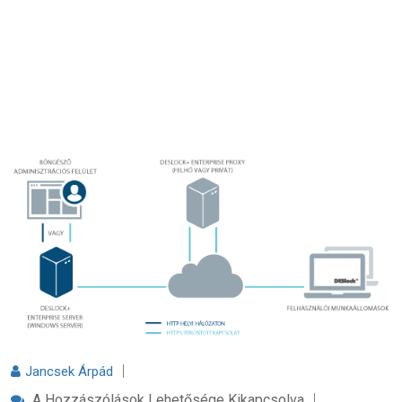
Jancsek Árpád
Elérhetőek
A Hozzászólások Lehetősége Kikapcsolva