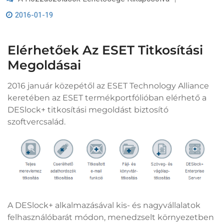
Az
ESET
2016-01-19
Titkosítási
Megoldásai
Bejegyzéshez
Elérhetőek Az ESET Titkosítási
Megoldásai
2016 január közepétől az ESET Technology Alliance
keretében az ESET termékportfólióban elérhető a
DESlock+ titkosítási megoldást biztosító
szoftvercsalád.
A DESlock+ alkalmazásával kis- és nagyvállalatok
felhasználóbarát módon, menedzselt környezetben