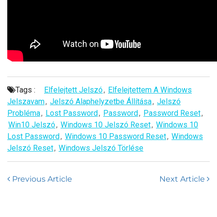
Tags :
Elfelejtett Jelszó
,
Elfelejtettem A Windows
Jelszavam
,
Jelszó Alaphelyzetbe Állítása
,
Jelszó
Probléma
,
Lost Password
,
Password
,
Password Reset
,
Win10 Jelszó
,
Windows 10 Jelszó Reset
,
Windows 10
Lost Password
,
Windows 10 Password Reset
,
Windows
Jelszó Reset
,
Windows Jelszó Törlése
Previous Article
Next Article