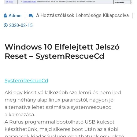
Windows
A Hozzászólások Lehetősége Kikapcsolva
Admin
10
Elfelejtett
2020-02-15
Jelszó
Reset
–
SystemRescueCd
Windows 10 Elfelejtett Jelszó
Bejegyzéshez
Reset – SystemRescueCd
SystemRescueCd
Aki egy kicsit vállalkozóbb szellemű és nem ijed
meg néhány alap linux parancstól, nagyon jó
alternatíva lehet számára a systemrescuecd
alkalmazása.
A Rufus programmal bootolható USB kulcsot
készíthetünk, majd sikeres boot után az alábbi
parancsok kiadásával végrehajthatunk egy jelszó