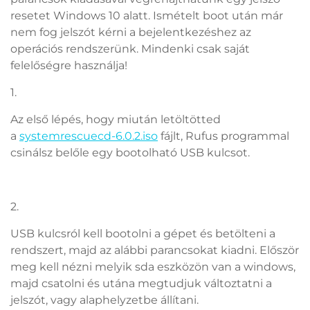
resetet Windows 10 alatt. Ismételt boot után már
nem fog jelszót kérni a bejelentkezéshez az
operációs rendszerünk. Mindenki csak saját
felelőségre használja!
1.
Az első lépés, hogy miután letöltötted
a
systemrescuecd-6.0.2.iso
fájlt, Rufus programmal
csinálsz belőle egy bootolható USB kulcsot.
2.
USB kulcsról kell bootolni a gépet és betölteni a
rendszert, majd az alábbi parancsokat kiadni. Először
meg kell nézni melyik sda eszközön van a windows,
majd csatolni és utána megtudjuk változtatni a
jelszót, vagy alaphelyzetbe állítani.