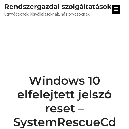
content
Rendszergazdai szolgáltatások
ügyvédeknek, kisvállalatoknak, háziorvosoknak
Windows 10
elfelejtett jelszó
reset –
SystemRescueCd