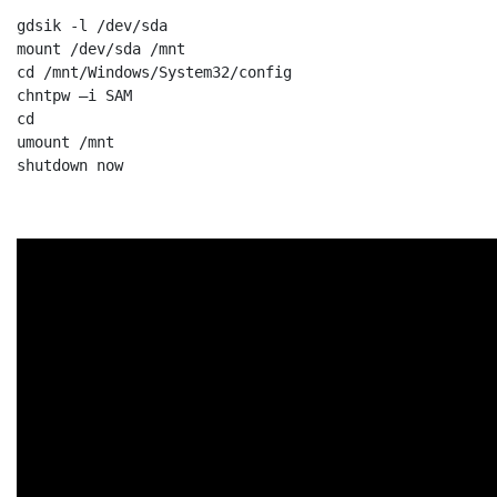
gdsik -l /dev/sda

mount /dev/sda /mnt

cd /mnt/Windows/System32/config

chntpw –i SAM

cd

umount /mnt

shutdown now