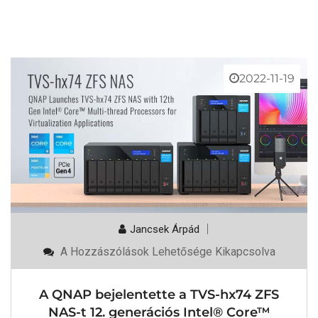
2022-11-19
Jancsek Árpád
A
A Hozzászólások Lehetősége Kikapcsolva
QNAP
Bejelentette
A
A QNAP bejelentette a TVS-hx74 ZFS
TVS-
Hx74
NAS-t 12. generációs Intel® Core™