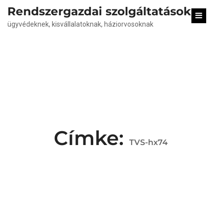
content
Rendszergazdai szolgáltatások
ügyvédeknek, kisvállalatoknak, háziorvosoknak
Címke:
TVS-hx74