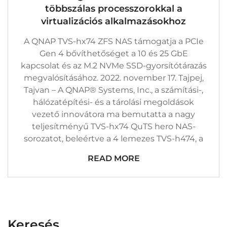
ZFS
többszálas processzorokkal a
NAS-
T
virtualizációs alkalmazásokhoz
12.
Generációs
A QNAP TVS-hx74 ZFS NAS támogatja a PCIe
Intel®
Core™
Gen 4 bővíthetőséget a 10 és 25 GbE
Többszálas
kapcsolat és az M.2 NVMe SSD-gyorsítótárazás
Processzorokkal
A
megvalósításához. 2022. november 17. Tajpej,
Virtualizációs
Tajvan – A QNAP® Systems, Inc., a számítási-,
Alkalmazásokhoz
Bejegyzéshez
hálózatépítési- és a tárolási megoldások
vezető innovátora ma bemutatta a nagy
teljesítményű TVS-hx74 QuTS hero NAS-
sorozatot, beleértve a 4 lemezes TVS-h474, a
READ MORE
Keresés