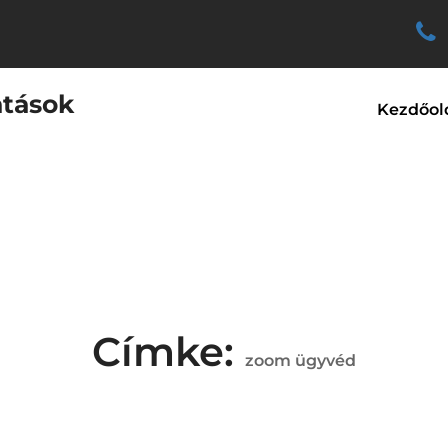
atások
Kezdőol
Címke:
zoom ügyvéd