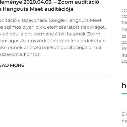
eménye 2020.04.03. – Zoom auditáció
leménye
.04.03.
e Hangouts Meet auditációja
Ot
m
20
ditáció visszavonása, Google Hangouts Meet
táció
Mi
zavonása,
s számos olyan cikk, elemzés látott napvilágot,
ne
gle
y például a brit kormány által) használt Zoom
gouts
cs
t
tonságos. Az ügyvédi titok védelme érdekében
20
tációja
ke ennek az eszköznek az auditációját a mai
egyzéshez
Pr
sszavonta. Fontos,
in
20
EAD MORE
h
51
ha