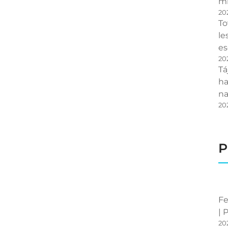
mi
20
To
le
es
20
Tá
ha
na
20
P
Fe
| 
20