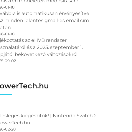
niszteri rendeletek módosításáról
26-01-18
vábbra is automatikusan érvényesítve
sz minden jelentés gmail-es email cím
etén
26-01-18
jékoztatás az eHVB rendszer
sználatáról és a 2025. szeptember 1.
pjától bekövetkező változásokról
25-09-02
owerTech.hu
lesleges kiegészítők! | Nintendo Switch 2
PowerTech.hu
26-02-28