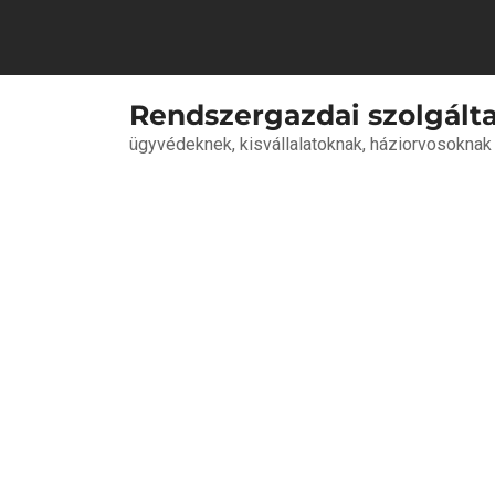
Skip
to
content
Rendszergazdai szolgált
ügyvédeknek, kisvállalatoknak, háziorvosoknak