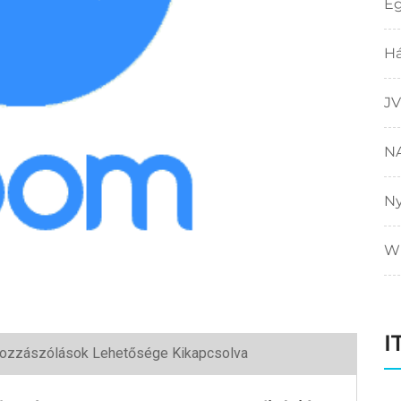
E
Há
JV
N
N
W
I
ozzászólások Lehetősége Kikapcsolva
yar
védi
ara