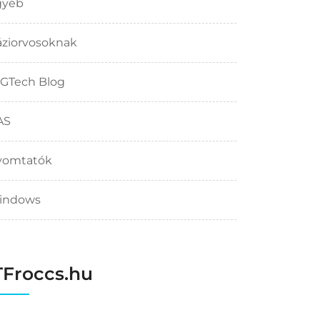
gyéb
ziorvosoknak
GTech Blog
AS
yomtatók
indows
TFroccs.hu