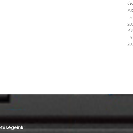
Gy
AX
Po
20
Ke
Pr
20
etőségeink: