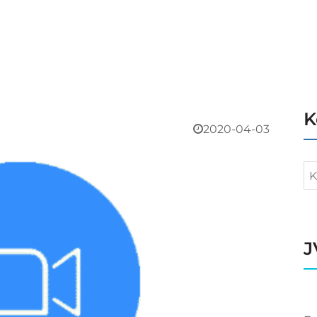
K
2020-04-03
J