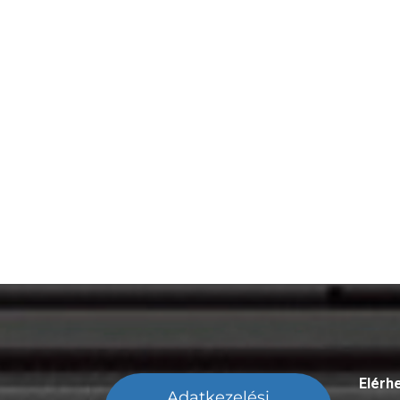
Elérh
Adatkezelési