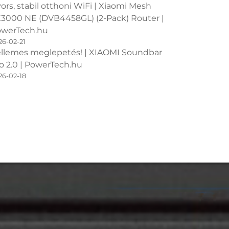
ors, stabil otthoni WiFi | Xiaomi Mesh
3000 NE (DVB4458GL) (2-Pack) Router |
werTech.hu
26-02-21
llemes meglepetés! | XIAOMI Soundbar
o 2.0 | PowerTech.hu
26-02-18