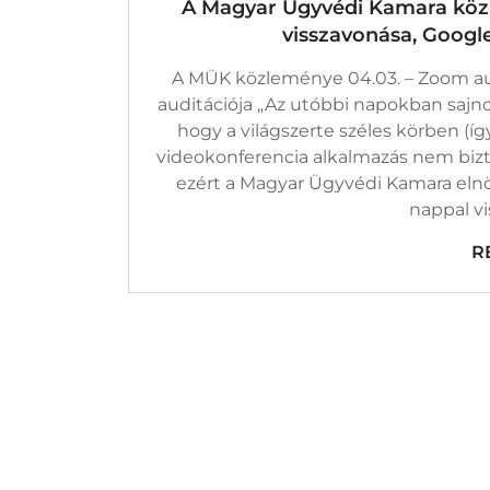
A Magyar Ügyvédi Kamara közl
Köz
2020
visszavonása, Googl
–
Zoo
A MÜK közleménye 04.03. – Zoom au
Audi
Viss
auditációja „Az utóbbi napokban sajno
Goo
hogy a világszerte széles körben (íg
Han
Mee
videokonferencia alkalmazás nem biz
Audi
ezért a Magyar Ügyvédi Kamara elnö
Bej
nappal vi
R