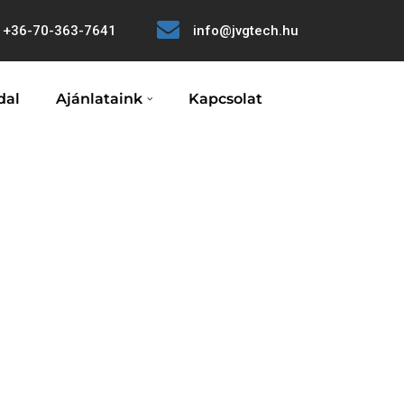
+36-70-363-7641
info@jvgtech.hu
dal
Ajánlataink
Kapcsolat