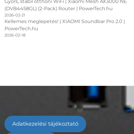
Gyors, stabil otthoni WiFi | Xiaomi Mesh AX3000 NE
(DVB4458GL) (2-Pack) Router | PowerTech.hu
2026-02-21
Kellemes meglepetés! | XIAOMI Soundbar Pro 2.0 |
PowerTech.hu
2026-02-18
Adatkezelési tájékoztató