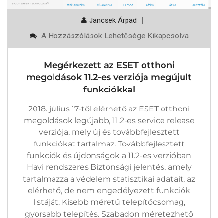
Jancsek Árpád
Megérkezett
A Hozzászólások Lehetősége Kikapcsolva
Az
ESET
Otthoni
Megérkezett az ESET otthoni
Megoldások
11.2-
megoldások 11.2-es verziója megújult
Es
funkciókkal
Verziója
Megújult
Funkciókkal
2018. július 17-től elérhető az ESET otthoni
Bejegyzéshez
megoldások legújabb, 11.2-es service release
verziója, mely új és továbbfejlesztett
funkciókat tartalmaz. Továbbfejlesztett
funkciók és újdonságok a 11.2-es verzióban
Havi rendszeres Biztonsági jelentés, amely
tartalmazza a védelem statisztikai adatait, az
elérhető, de nem engedélyezett funkciók
listáját. Kisebb méretű telepítőcsomag,
gyorsabb telepítés. Szabadon méretezhető