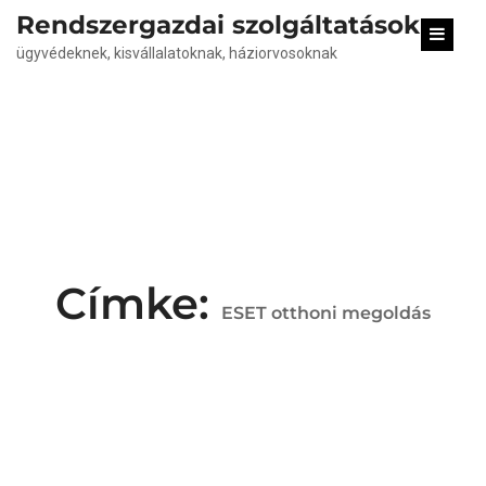
content
Rendszergazdai szolgáltatások
ügyvédeknek, kisvállalatoknak, háziorvosoknak
Címke:
ESET otthoni megoldás