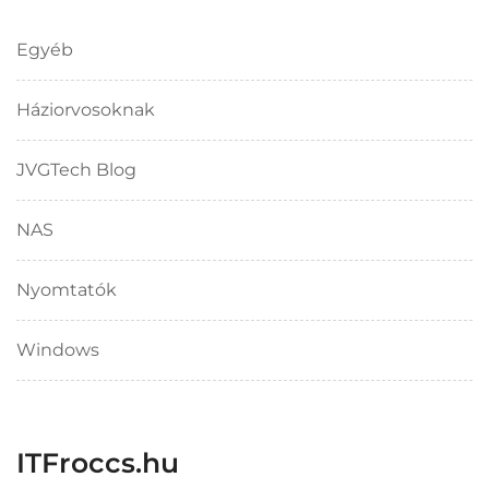
Egyéb
Háziorvosoknak
JVGTech Blog
NAS
Nyomtatók
Windows
ITFroccs.hu