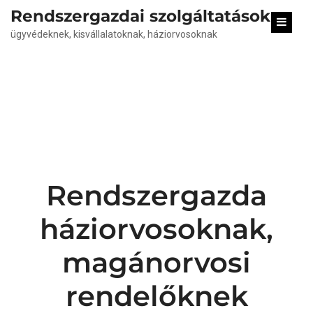
content
Rendszergazdai szolgáltatások
ügyvédeknek, kisvállalatoknak, háziorvosoknak
Rendszergazda
háziorvosoknak,
magánorvosi
rendelőknek