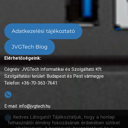
Adatkezelési tájékoztató
JVGTech Blog
Elérhetőségeink:
Cégnév: JVGTech Informatikai és Szolgáltató Kft.
Szolgáltatási terület: Budapest és Pest vármegye
Telefon: +36-70-363-7641
E-mail: info@jvgtech.hu
Kedves Látogató! Tájékoztatjuk, hogy a honlap
felhasználói élmény fokozásának érdekében sütiket