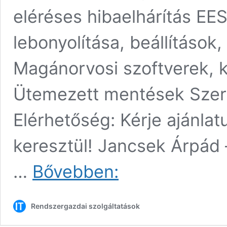
eléréses hibaelhárítás EE
lebonyolítása, beállítások
Magánorvosi szoftverek, 
Ütemezett mentések Szerv
Elérhetőség: Kérje ajánla
keresztül! Jancsek Árpád
Rendszergazdai
…
Bővebben:
szolgáltatások
magánorvosoknak
Rendszergazdai szolgáltatások