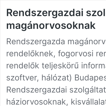
Rendszergazdai szol
magánorvosoknak
Rendszergazda magánorv
rendelőknek, fogorvosi r
rendelők teljeskörű inform
szoftver, hálózat) Budap
Rendszergazdai szolgált
háziorvosoknak, kisvállala